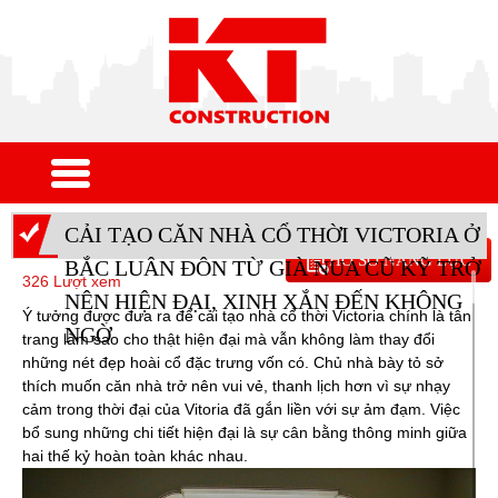
CẢI TẠO CĂN NHÀ CỔ THỜI VICTORIA Ở
HỒ SƠ NĂNG LỰC
BẮC LUÂN ĐÔN TỪ GIÀ NUA CŨ KỸ TRỞ
326 Lượt xem
NÊN HIỆN ĐẠI, XINH XẮN ĐẾN KHÔNG
Ý tưởng được đưa ra để cải tạo nhà cổ thời Victoria chính là tân
NGỜ
trang làm sao cho thật hiện đại mà vẫn không làm thay đổi
những nét đẹp hoài cổ đặc trưng vốn có. Chủ nhà bày tỏ sở
thích muốn căn nhà trở nên vui vẻ, thanh lịch hơn vì sự nhạy
cảm trong thời đại của Vitoria đã gắn liền với sự ảm đạm. Việc
bổ sung những chi tiết hiện đại là sự cân bằng thông minh giữa
hai thế kỷ hoàn toàn khác nhau.